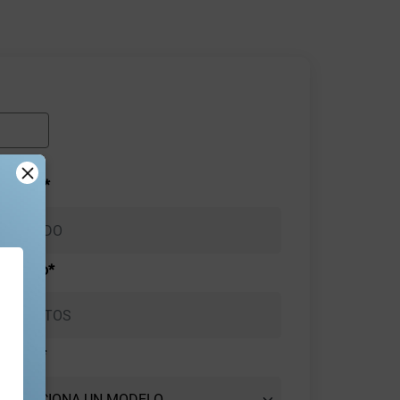
pellido*
eléfono*
Modelo*