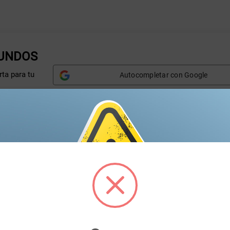
GUNDOS
ta para tu
Autocompletar con Google
Nombre*
A
Correo electrónico*
T
Marca*