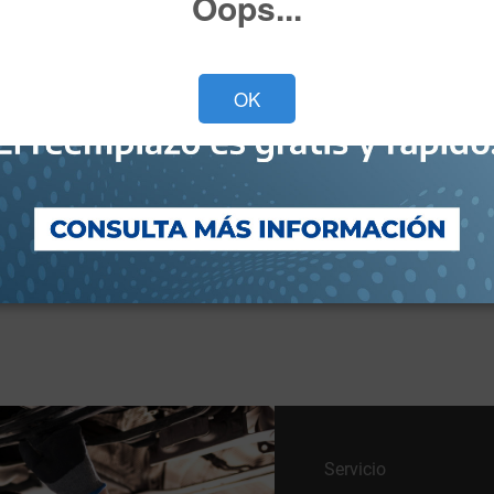
Oops...
Versión*
OK
He leído y acepto el
Aviso de Privacidad*
Deseo recibir ofertas y novedades.
Cotiza ahora
Servicio